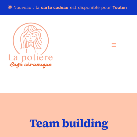
Skip
🎁 Nouveau : la
carte cadeau
est disponible pour
Toulon
!
to
content
Toggle
Navigation
Réservation
Le concept
Nos Cafés
Team building
Tarifs & Céramiques
Groupes