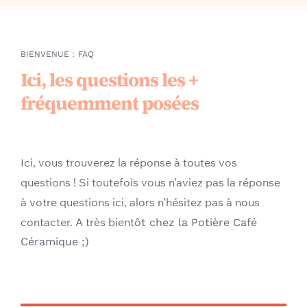
Carte cadeau
BIENVENUE :
FAQ
Ici, les questions les +
Contact
fréquemment posées
Newsletter
ci, vous trouverez la réponse à toutes vos
I
questions ! Si toutefois vous n’aviez pas la réponse
à votre questions ici, alors n’hésitez pas à nous
contacter. A très bientô
t chez la Potière Café
Céramique ;)